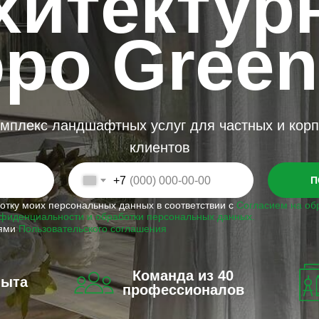
хитектур
ро Green
мплекс ландшафтных услуг для частных и кор
клиентов
+7
П
ботку моих персональных данных в соответствии с
Согласием на об
фиденциальности и обработки персональных данных.
иями
Пользовательского соглашения
Команда из 40
пыта
профессионалов