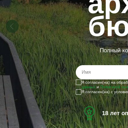
ар
бю
Полный ко
Я согласен(на) на обра
данных
и
Политикой кон
Я согласен(на) с услов
18 лет о